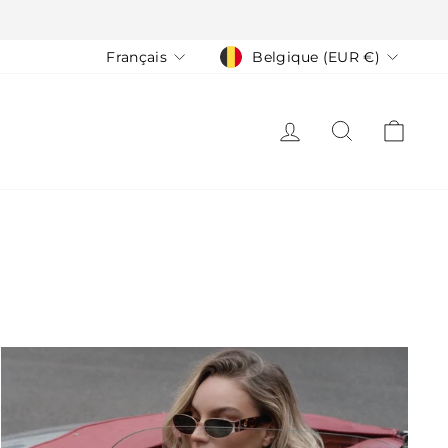
Langue
Devise
Français
Belgique (EUR €)
SE CONNECTER
RECHERCH
PAN