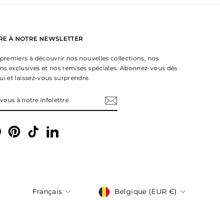
IRE À NOTRE NEWSLETTER
 premiers à découvrir nos nouvelles collections, nos
s exclusives et nos remises spéciales. Abonnez-vous dès
ui et laissez-vous surprendre.
EZ-
IRE
TTRE
gram
Facebook
Pinterest
TikTok
LinkedIn
Langue
Devise
Français
Belgique (EUR €)