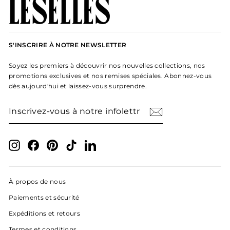
S'INSCRIRE À NOTRE NEWSLETTER
Soyez les premiers à découvrir nos nouvelles collections, nos
promotions exclusives et nos remises spéciales. Abonnez-vous
dès aujourd'hui et laissez-vous surprendre.
INSCRIVEZ-
S'INSCRIRE
VOUS
À
NOTRE
INFOLETTRE
Instagram
Facebook
Pinterest
TikTok
LinkedIn
À propos de nous
Paiements et sécurité
Expéditions et retours
Termes et conditions